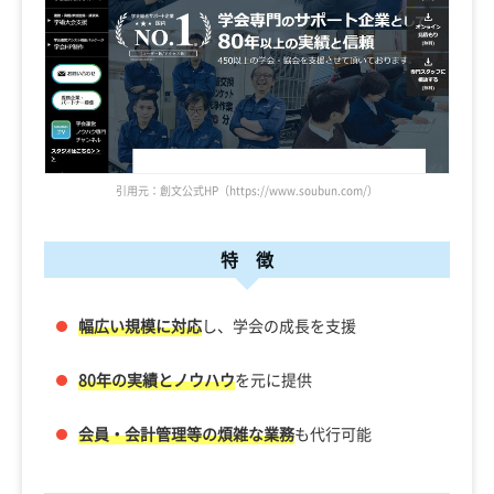
引用元：創文公式HP（https://www.soubun.com/）
特 徴
幅広い規模に対応
し、学会の成長を支援
80年の実績とノウハウ
を元に提供
会員・会計管理等の煩雑な業務
も代行可能