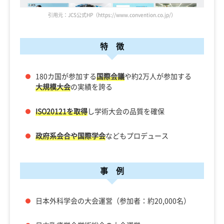
引用元：JCS公式HP（https://www.convention.co.jp/）
特 徴
180カ国が参加する
国際会議
や約2万人が参加する
大規模大会
の実績を誇る
ISO20121を取得
し学術大会の品質を確保
政府系会合や国際学会
などもプロデュース
事 例
日本外科学会の大会運営（参加者：約20,000名）