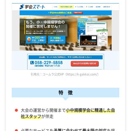
引用元：コームラ公式HP（https://k-gakkai.com/）
特 徴
大会の運営から開催まで
小中規模学会に精通した自
社スタッフ
が伴走
必要なサービスを
予算に合わせて最大限の対応
を提