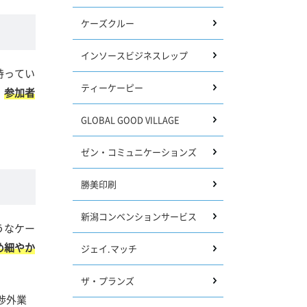
ケーズクルー
インソースビジネスレップ
持ってい
ティーケーピー
。
参加者
GLOBAL GOOD VILLAGE
ゼン・コミュニケーションズ
勝美印刷
新潟コンベンションサービス
うなケー
め細やか
ジェイ.マッチ
ザ・プランズ
渉外業