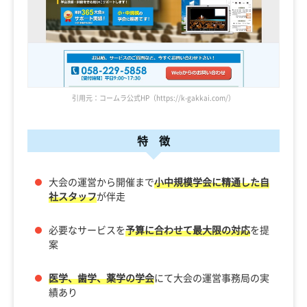
引用元：コームラ公式HP（https://k-gakkai.com/）
特 徴
大会の運営から開催まで
小中規模学会に精通した自
社スタッフ
が伴走
必要なサービスを
予算に合わせて最大限の対応
を提
案
医学、歯学、薬学の学会
にて大会の運営事務局の実
績あり