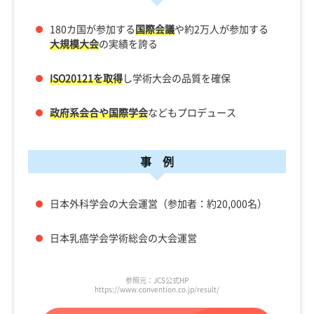
180カ国が参加する
国際会議
や約2万人が参加する
大規模大会
の実績を誇る
ISO20121を取得
し学術大会の品質を確保
政府系会合や国際学会
などもプロデュース
事 例
日本外科学会の大会運営（参加者：約20,000名）
日本乳癌学会学術総会の大会運営
参照元：JCS公式HP
https://www.convention.co.jp/result/