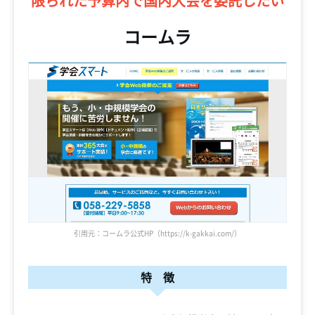
限られた予算内で
国内大会を委託したい
コームラ
引用元：コームラ公式HP（https://k-gakkai.com/）
特 徴