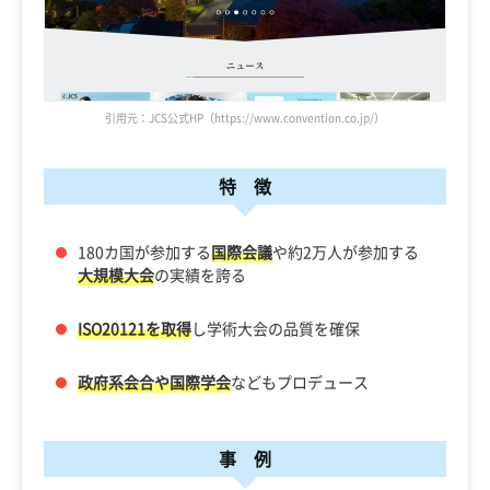
引用元：JCS公式HP（https://www.convention.co.jp/）
特 徴
180カ国が参加する
国際会議
や約2万人が参加する
大規模大会
の実績を誇る
ISO20121を取得
し学術大会の品質を確保
政府系会合や国際学会
などもプロデュース
事 例