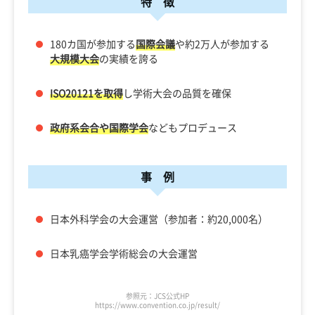
特 徴
180カ国が参加する
国際会議
や約2万人が参加する
大規模大会
の実績を誇る
ISO20121を取得
し学術大会の品質を確保
政府系会合や国際学会
などもプロデュース
事 例
日本外科学会の大会運営（参加者：約20,000名）
日本乳癌学会学術総会の大会運営
参照元：JCS公式HP
https://www.convention.co.jp/result/