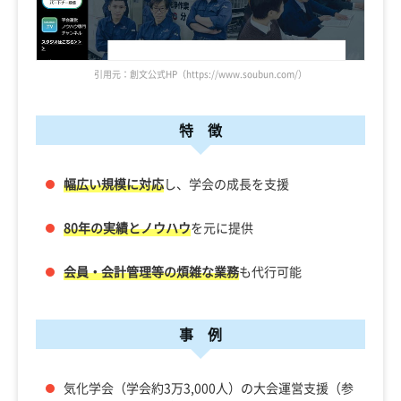
引用元：創文公式HP（https://www.soubun.com/）
特 徴
幅広い規模に対応
し、学会の成長を支援
80年の実績とノウハウ
を元に提供
会員・会計管理等の煩雑な業務
も代行可能
事 例
気化学会（学会約3万3,000人）の大会運営支援（参