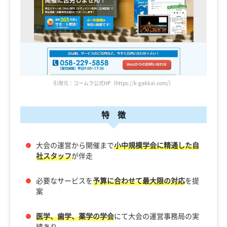
引用元：コームラ公式HP（https://k-gakkai.com/）
特 徴
大会の運営から開催まで
小中規模学会に精通した自
社スタッフ
が伴走
必要なサービスを
予算に合わせて最大限の対応
を提
案
医学、歯学、薬学の学会
にて大会の運営事務局の実
績あり