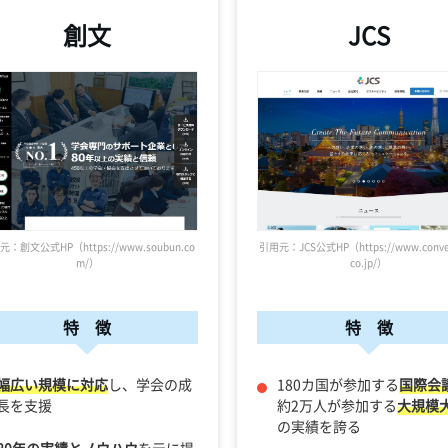
創文
JCS
：創文公式HP（https://www.soubun.co
引用元：JCS公式HP（https://www.conven
m/）
co.jp/）
特 徴
特 徴
幅広い規模に対応
し、学会の成
180カ国が参加する
国際会
長を支援
約2万人が参加する
大規模
の実績を誇る
80年の実績とノウハウ
を元に提