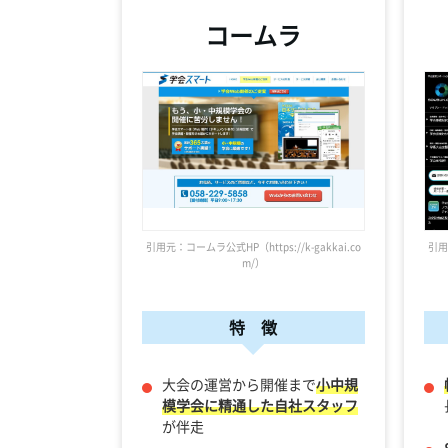
コームラ
引用元：コームラ公式HP（https://k-gakkai.co
引用元
m/）
特 徴
大会の運営から開催まで
小中規
模学会に精通した自社スタッフ
が伴走