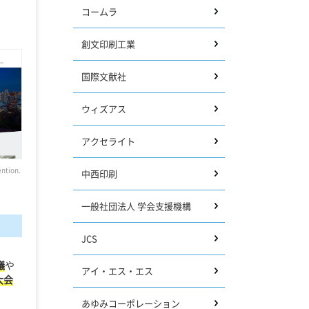
コームラ
創文印刷工業
国際文献社
ウィズアス
アクセライト
tion.
中西印刷
一般社団法人 学会支援機構
JCS
議
や
アイ・エス・エス
大会
あゆみコーポレーション