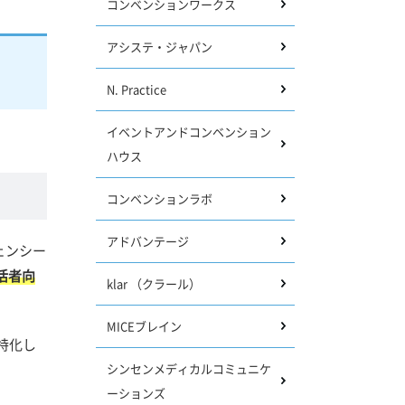
コンベンションワークス
アシステ・ジャパン
N. Practice
イベントアンドコンベンション
ハウス
コンベンションラボ
アドバンテージ
ェンシー
活者向
klar （クラール）
MICEブレイン
特化し
シンセンメディカルコミュニケ
ーションズ