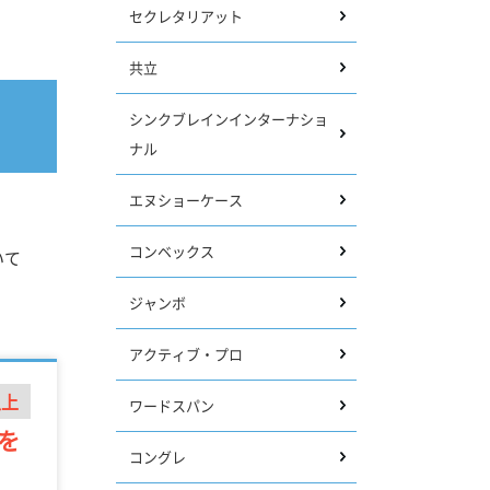
セクレタリアット
共立
シンクブレインインターナショ
ナル
エヌショーケース
コンベックス
いて
ジャンボ
アクティブ・プロ
以上
ワードスパン
を
コングレ