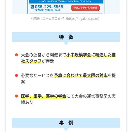
引用元：コームラ公式HP（https://k-gakkai.com/）
特 徴
大会の運営から開催まで
小中規模学会に精通した自
社スタッフ
が伴走
必要なサービスを
予算に合わせて最大限の対応
を提
案
医学、歯学、薬学の学会
にて大会の運営事務局の実
績あり
事 例