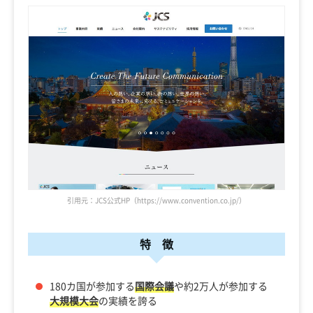
引用元：JCS公式HP（https://www.convention.co.jp/）
特 徴
180カ国が参加する
国際会議
や約2万人が参加する
大規模大会
の実績を誇る