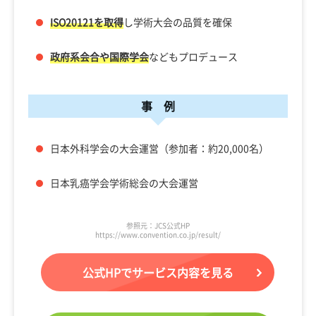
ISO20121を取得
し学術大会の品質を確保
政府系会合や国際学会
などもプロデュース
事 例
日本外科学会の大会運営（参加者：約20,000名）
日本乳癌学会学術総会の大会運営
参照元：JCS公式HP
https://www.convention.co.jp/result/
公式HPでサービス内容を見る