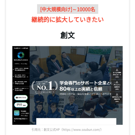
[中大規模向け]～10000名
継続的に
拡大していきたい
創文
引用元：創文公式HP（https://www.soubun.com/）