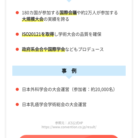
180カ国が参加する
国際会議
や約2万人が参加する
大規模大会
の実績を誇る
ISO20121を取得
し学術大会の品質を確保
政府系会合や国際学会
などもプロデュース
事 例
日本外科学会の大会運営（参加者：約20,000名）
日本乳癌学会学術総会の大会運営
参照元：JCS公式HP
https://www.convention.co.jp/result/