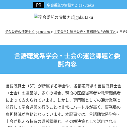
学会委託の情報ナビ|gakutaku
学会委託の情報ナビ|gakutaku
»
【学会別】運営委託・事務局代行の選び方
»
言語
言語聴覚系学会・士会の運営課題と委
託内容
言語聴覚士（ST）が所属する学会や、各都道府県の言語聴覚士会
（士会）の運営は、多くの場合、現役の医療従事者や教育関係者
によって支えられています。しかし、専門職としての通常業務と
並行して学会運営を行うことは非常にハードルが高く、事務局の
負担軽減が急務となっています。本記事では、言語聴覚系学会・
士会が抱える特有の運営課題と、その解決策として活用される