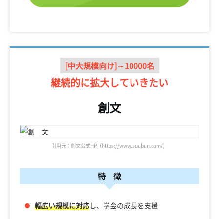
[中大規模向け]～10000名
継続的に
拡大していきたい
創文
引用元：創文公式HP（https://www.soubun.com/）
特 徴
幅広い規模に対応
し、学会の成長を支援