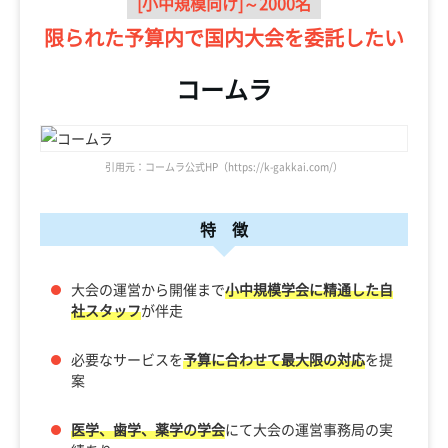
[小中規模向け]～2000名
限られた予算内で
国内大会を委託したい
コームラ
引用元：コームラ公式HP（https://k-gakkai.com/）
特 徴
大会の運営から開催まで
小中規模学会に精通した自
社スタッフ
が伴走
必要なサービスを
予算に合わせて最大限の対応
を提
案
医学、歯学、薬学の学会
にて大会の運営事務局の実