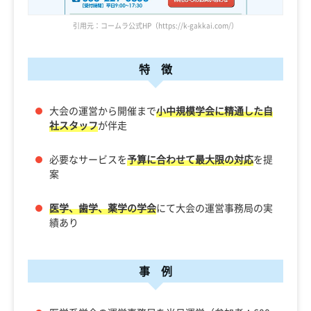
引用元：コームラ公式HP（https://k-gakkai.com/）
特 徴
大会の運営から開催まで
小中規模学会に精通した自
社スタッフ
が伴走
必要なサービスを
予算に合わせて最大限の対応
を提
案
医学、歯学、薬学の学会
にて大会の運営事務局の実
績あり
事 例