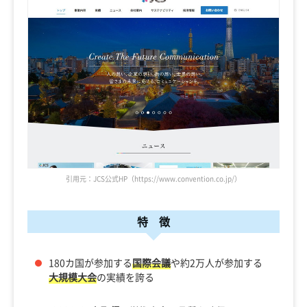
引用元：JCS公式HP（https://www.convention.co.jp/）
特 徴
180カ国が参加する
国際会議
や約2万人が参加する
大規模大会
の実績を誇る