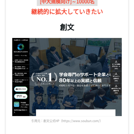
[中大規模向け]～10000名
継続的に
拡大していきたい
創文
引用元：創文公式HP（https://www.soubun.com/）